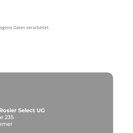
zogene Daten verarbeitet.
Rosier Select UG
e 235
emer