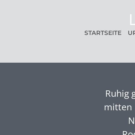
STARTSEITE
U
Ruhig g
mitten 
N
Ro