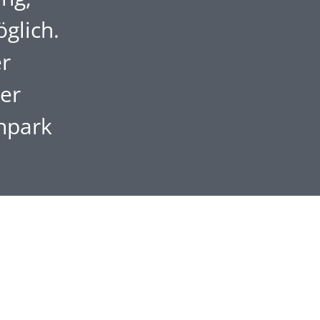
glich.
r
der
npark