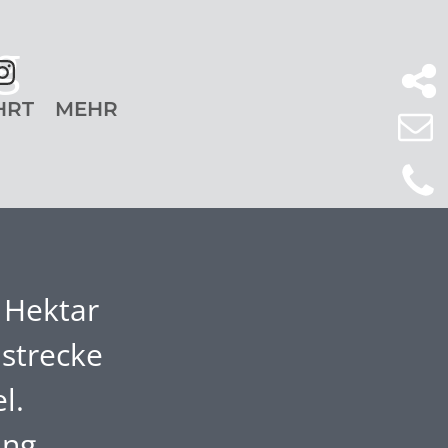
g
HRT
MEHR
5 Hektar
nstrecke
l.
ng,