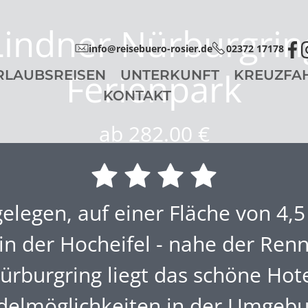
Lindner Nürburgrin
info@reisebuero-rosier.de
02372 17178
Ferienpark
RLAUBSREISEN
UNTERKUNFT
KREUZFA
KONTAKT
ab 282.00 €
elegen, auf einer Fläche von 4,
in der Hocheifel - nahe der Ren
ürburgring liegt das schöne Hote
delmöglichkeiten in der Umgebu