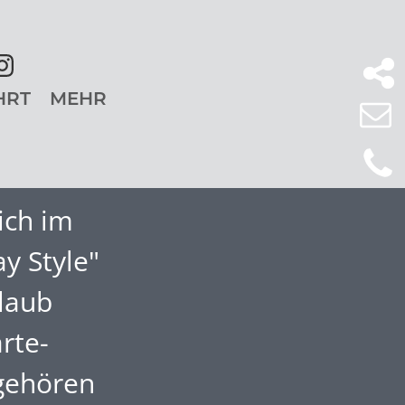
HRT
MEHR
ich im
y Style"
rlaub
rte-
 gehören