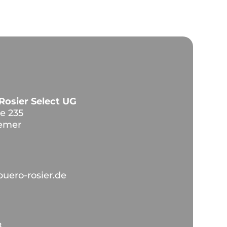
Rosier Select UG
e 235
emer
buero-rosier.de
8