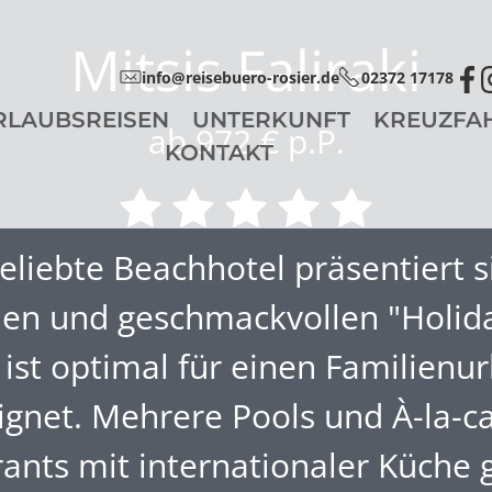
Mitsis Faliraki
info@reisebuero-rosier.de
02372 17178
RLAUBSREISEN
UNTERKUNFT
KREUZFA
ab 972 € p.P.
KONTAKT
eliebte Beachhotel präsentiert s
n und geschmackvollen "Holida
ist optimal für einen Familienu
ignet. Mehrere Pools und À-la-ca
ants mit internationaler Küche