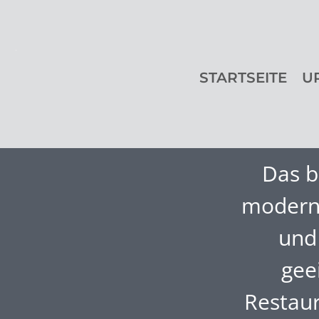
STARTSEITE
U
Das b
moderne
und 
gee
Restaur