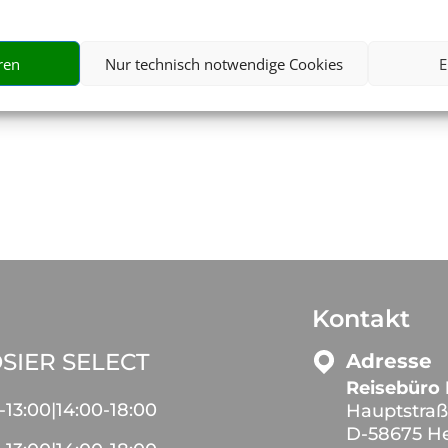
ersicherung
Tickets & Eve
ren
Nur technisch notwendige Cookies
E
Kontakt
SIER SELECT
Adresse
Reisebüro 
-
13:00
|
14:00
-
18:00
Hauptstraß
D-58675 H