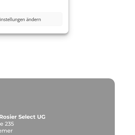
nts
instellungen ändern
Rosier Select UG
e 235
emer